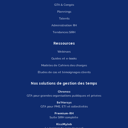
GTA & Congés
Plannings
Talents
Administration RH
Tendances SIRH
Ressources
Webinars
Guides et e-books
Modèles de Cahiers des charges
Études de cas et témoignages clients
Nos solutions de gestion des temps
Chronos
GTA pour grandes organisations publiques et privées
So’Horsys
GTA pour PME, ETI et collectivités
Premium-RH
Suite SIRH complète
KissMyJob