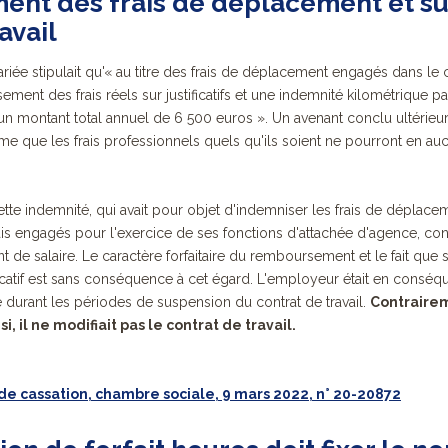
nt des frais de déplacement et s
avail
ariée stipulait qu'«
au titre des frais de déplacement engagés dans le 
ement des frais réels sur justificatifs et une indemnité kilométrique
n montant total annuel de 6 500 euros ». Un avenant conclu ultérieur
rme que les frais professionnels quels qu'ils soient ne pourront en auc
tte indemnité, qui avait pour objet d'indemniser les frais de déplacem
is engagés pour l'exercice de ses fonctions d'attachée d'agence, con
 de salaire. Le caractère forfaitaire du remboursement et le fait que
ficatif est sans conséquence à cet égard. L'employeur était en consé
 durant les périodes de sus
pension du contrat de travail.
Contrairem
i, il ne modifiait pas le contrat de travail.
de cassation, chambre sociale, 9 mars 2022, n° 20-20872