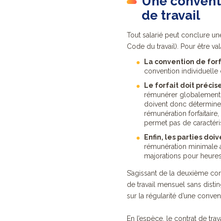
Une conventi
de travail
Tout salarié peut conclure une
Code du travail). Pour être val
La convention de forf
convention individuelle de
Le forfait doit préci
rémunérer globalement l
doivent donc déterminer
rémunération forfaitair
permet pas de caractéris
Enfin, les parties do
rémunération minimale a
majorations pour heures 
S’agissant de la deuxième co
de travail mensuel sans dist
sur la régularité d’une conven
En l’espèce, le contrat de tr