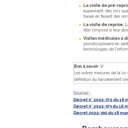
La visite de pré-repri
auparavant, dès lors que 
travail en faisant des r
La visite de reprise.
L
elle s’impose si leur ab
Visites médicales à d
pluridisciplinaire en san
technologies de l'infor
Bon à savoir
💡
Les autres mesures de la loi 
définition du harcèlement sex
Sources :
Décret n° 2022-372 du 16 m
Décret n° 2022-373 du 16 ma
Décret 2022-395 du 18 mars