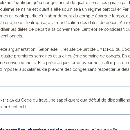
 texte ne s’applique qu’au congé annuel de quatre semaines garanti par 
inquième semaine est quant à elle soumise à un régime particulier. Pa
nés en contrepartie d'un abondement du compte épargne temps, ou
 s’étend, selon l’entreprise, à la modification des dates de départ. Aut
fier les dates de départ à sa convenance. L’entreprise considérait q
ventionnels.
ette argumentation. Selon elle, il résulte de l’article L 3141-16 du Co
 les quatre premières semaines et la cinquième semaine de congés. En 
ine conventionnelle.
Elle précise que l'employeur ne justifiait pas de
 d’imposer aux salariés de prendre des congés sans respecter le déla
L 3141-15 du Code du travail ne s’appliquent qu’à défaut de dispositions
cord collectif.