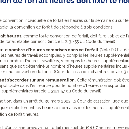
on de forfait heures doit fixer le 
 convention individuelle de forfait en heures sur la semaine ou sur le
able, la convention de forfait doit répondre à trois conditions :
ait heures
, comme toute convention de forfait, doit faire l'objet de l
 forfait établie par écrit. (article L 2131-55 du Code du travail) ;
ser le nombre d'heures comprises dans ce forfait
(Note DRT 2-6-19
es heures de travail accomplies, y compris les heures supplémentaire
 le nombre d’heures travaillées, y compris les heures supplémentaires
e, sans que soit déterminé le nombre d'heures supplémentaires inclus
er une convention de forfait (Cour de cassation, chambre sociale, 3 m
ivent s’accorder sur une rémunération.
Cette rémunération doit être
pplicable dans l'entreprise pour le nombre d'heures correspondant 
supplémentaires (article L 3121-57 du Code du travail).
ndition, dans un arrêt du 30 mars 2022, la Cour de cassation juge qu
inguer explicitement les heures « normales » et les heures supplémen
tion de forfait heures.
avail d’un salarié prévoyait un forfait mensuel de 198,67 heures moyen