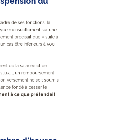
uspension du
cadre de ses fonctions
, la
 payée mensuellement sur une
ement précisait que « suite à
un cas être inférieurs à 500
ent de la salariée et de
stituait, un remboursement
 son versement ne soit soumis
quence fondé à cesser le
ent à ce que prétendait