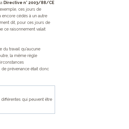
la
Directive n° 2003/88/CE
r exemple, ces jours de
 encore cédés à un autre
rement dit, pour ces jours de
ue ce raisonnement valait
de du travail qu'aucune
outre, la même règle
 circonstances
i de prévenance était donc
 différentes qui peuvent être