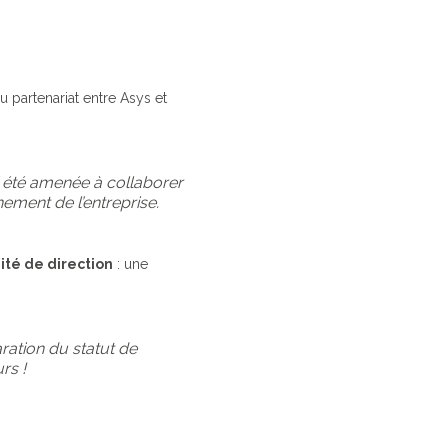
du partenariat entre Asys et
ai été amenée à collaborer
ment de l’entreprise.
té de direction
: une
ration du statut de
rs !