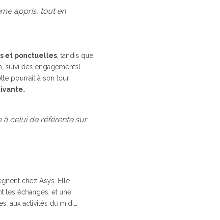
ême appris, tout en
s et ponctuelles
, tandis que
on, suivi des engagements).
le pourrait à son tour
ivante.
 à celui de référente sur
ègnent chez Asys. Elle
t les échanges, et une
es, aux activités du midi…