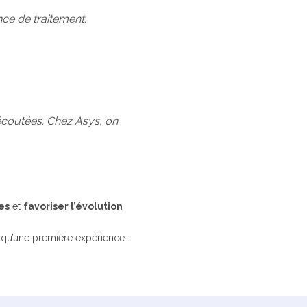
nce de traitement.
 écoutées. Chez Asys, on
es
et
favoriser l’évolution
s qu’une première expérience :