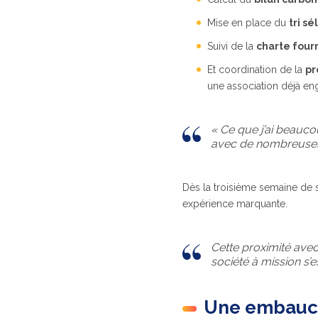
Mise en place du
tri sé
Suivi de la
charte four
Et coordination de la
pr
une association déjà en
« Ce que j’ai beauco
avec de nombreuses 
Dès la troisième semaine de s
expérience marquante.
Cette proximité avec
société à mission s’e
Une embauch