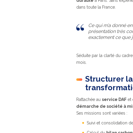
durable
à Paris. Sans expéri
dans toute la France.
Ce qui m’a donné envi
présentation très co
exactement ce que j
Séduite par la clarté du cadre
mois.
Structurer l
transformat
Rattachée au
service DAF
et 
démarche de société à mi
Ses missions sont variées :
Suivi et consolidation de
Calcul du
bilan carbo