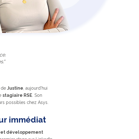
ce.
s."
s de
Justine
, aujourd’hui
me
stagiaire RSE
. Son
urs possibles chez Asys.
œur immédiat
ux et développement