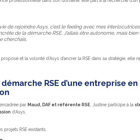
ence professionnelle dans son domaine, elle part à la recherche d’un 
e de rejoindre Asys, c’est le feeling avec mes interlocutrices
ncrète de la démarche RSE. J’allais être autonome, mais bien e
e cherchais.
 proposé et la volonté d’Asys d’ancrer la RSE dans sa stratégie, elle re
a démarche RSE d’une entreprise en
ion
encadrée par
Maud, DAF et référente RSE
, Justine participe à la
st
ssion
d’Asys.
s projets RSE existants,
ne
,