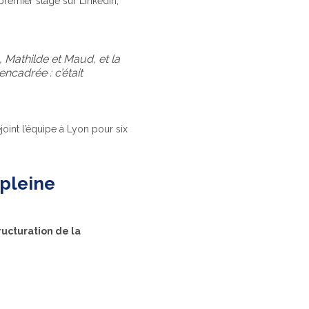
premier stage sur LinkedIn,
, Mathilde et Maud, et la
ncadrée : c’était
joint l’équipe à Lyon pour six
 pleine
ructuration de la