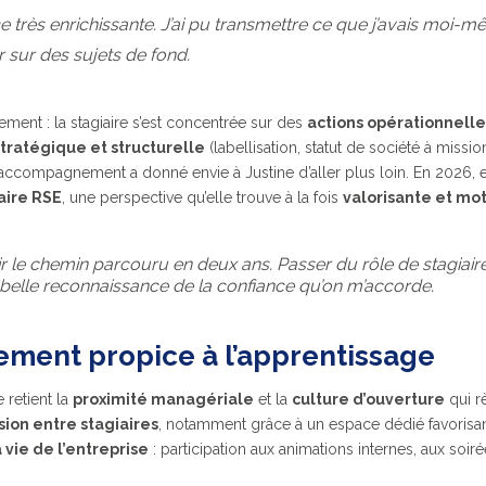
e très enrichissante. J’ai pu transmettre ce que j’avais moi-m
 sur des sujets de fond.
ement : la stagiaire s’est concentrée sur des
actions opérationnelle
stratégique et structurelle
(labellisation, statut de société à missi
ccompagnement a donné envie à Justine d’aller plus loin. En 2026, el
aire RSE
, une perspective qu’elle trouve à la fois
valorisante et mot
oir le chemin parcouru en deux ans. Passer du rôle de stagiaire
e belle reconnaissance de la confiance qu’on m’accorde.
ment propice à l’apprentissage
 retient la
proximité managériale
et la
culture d’ouverture
qui r
ion entre stagiaires
, notamment grâce à un espace dédié favorisan
 vie de l’entreprise
: participation aux animations internes, aux soiré