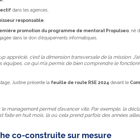
lectif
dans les agences,
nisseur responsable
,
emière promotion du programme de mentorat Propulseo
, né 
gagée dans le don d’équipements informatiques.
up apprécié, c’est la dimension transversale de la mission. J’
équipes, ce qui m’a permis de bien comprendre le fonctionne
tage, Justine présente la
feuille de route RSE 2024
devant le
Comi
 le management permet d’avancer vite. Par exemple, la décla
st faite en huit mois, là où cela prend parfois des années ailleu
e co-construite sur mesure