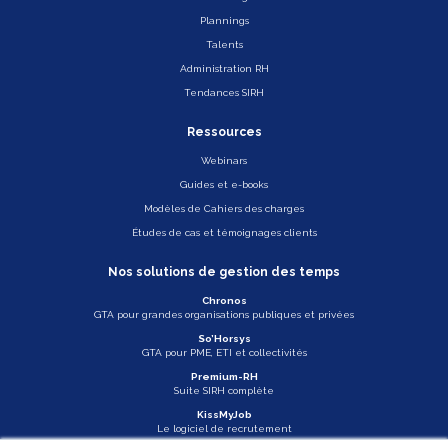
Plannings
Talents
Administration RH
Tendances SIRH
Ressources
Webinars
Guides et e-books
Modèles de Cahiers des charges
Études de cas et témoignages clients
Nos solutions de gestion des temps
Chronos
GTA pour grandes organisations publiques et privées
So’Horsys
GTA pour PME, ETI et collectivités
Premium-RH
Suite SIRH complète
KissMyJob
Le logiciel de recrutement