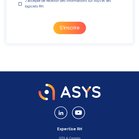
J'accepte de recevoir des informations sur Asys et ses
logiciels RH.
Expertise RH
GTA & Congés