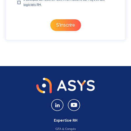
logiciels RH.
Expertise RH
GTA & Congés