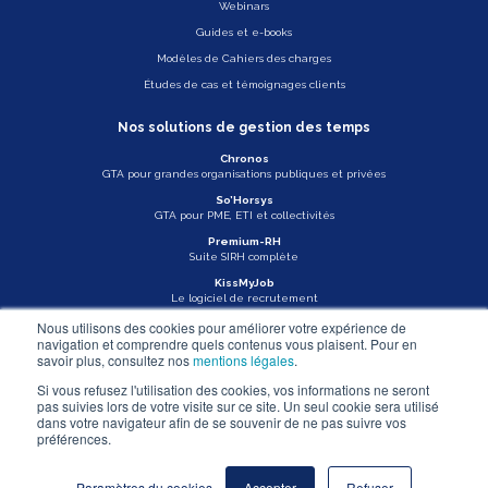
Webinars
Guides et e-books
Modèles de Cahiers des charges
Études de cas et témoignages clients
Nos solutions de gestion des temps
Chronos
GTA pour grandes organisations publiques et privées
So’Horsys
GTA pour PME, ETI et collectivités
Premium-RH
Suite SIRH complète
KissMyJob
Le logiciel de recrutement
Nous utilisons des cookies pour améliorer votre expérience de
Veille légale
navigation et comprendre quels contenus vous plaisent. Pour en
savoir plus, consultez nos
mentions légales
.
Actu Asys
Si vous refusez l'utilisation des cookies, vos informations ne seront
pas suivies lors de votre visite sur ce site. Un seul cookie sera utilisé
Nous contacter
dans votre navigateur afin de se souvenir de ne pas suivre vos
préférences.
Mentions légales
Paramètres du cookies
Accepter
Refuser