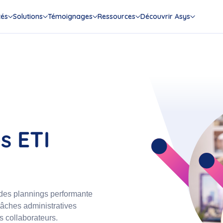
tés
Solutions
Témoignages
Ressources
Découvrir Asys
s ETI
 des plannings performante
âches administratives
s collaborateurs.